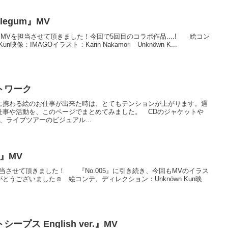
blegum』MV
talker』MVを担当させて頂きました！今回で5回目のコラボ作品....! 絵コン
映像：IMAGOイラスト：Karin Nakamori Unknöwn K...
トワーク
に携わる絵のお仕事が出来た時は、とてもテンションが上がります。過
仕事や活動を、このページでまとめてみました。 CDのジャケットや
、ライブツアーのビジュアル...
3』MV
』MVを担当させて頂きました！ 『No.005』に引き続き、今回もMVのイラス
うございました☺︎ 絵コンテ、ディレクション：Unknöwn Kun映
シープス English ver.』MV