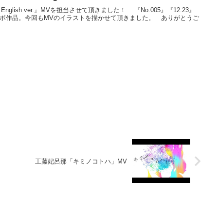
 English ver.』MVを担当させて頂きました！ 『No.005』『12.23』
ラボ作品。今回もMVのイラストを描かせて頂きました。 ありがとうご
工藤妃呂那「キミノコトハ」MV