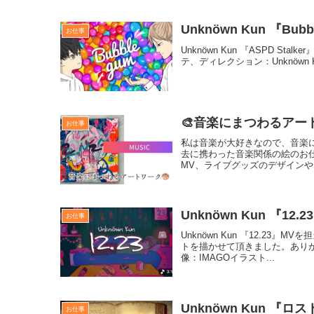
Unknöwn Kun 『Bub
お仕事
Unknöwn Kun 『ASPD S
テ、ディレクション：Unknöwn Kun
🎨音楽にまつわるアー
お仕事
私は音楽が大好きなので、音楽
去に携わった音楽関係の絵のお
MV、ライブグッズのデザインや
Unknöwn Kun 『12.2
お仕事
Unknöwn Kun 『12.23
トを描かせて頂きました。ありがと
像：IMAGOイラスト...
Unknöwn Kun 『ロスト
お仕事