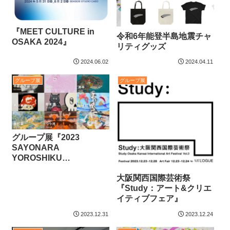
『MEET CULTURE in
令和6年能登半島地震​チャ
OSAKA 2024』
リティグッズ
2024.06.02
2024.04.11
グループ展
グループ展
グループ展『2023
SAYONARA
YOROSHIKU
EXHIBITION』＋ART 東
​大阪関西国際芸術祭
急プラザ渋谷
『Study：アート&クリエ
イティブフェア』
2023.12.31
2023.12.24