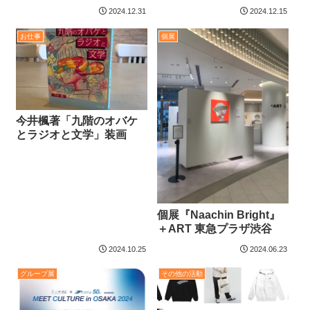
2024.12.31
2024.12.15
お仕事
個展
今井楓著「九階のオバケ
とラジオと文学」装画​​​
個展『Naachin Bright』
＋ART 東急プラザ渋谷
2024.10.25
2024.06.23
グループ展
その他の活動