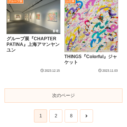
グループ展
お仕事
グループ展『CHAPTER
PATINA』上海アマンヤン
ユン
THINGS『Colorful』ジャ
ケット
2023.12.15
2023.11.03
次のページ
次
1
2
8