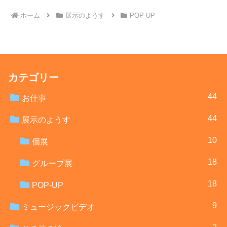
へ
ホーム
展示のようす
POP-UP
カテゴリー
44
お仕事
44
展示のようす
10
個展
18
グループ展
18
POP-UP
9
ミュージックビデオ