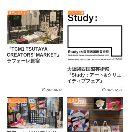
展示のようす
グループ展
『TCM1 TSUTAYA
CREATORS‘ MARKET』
ラフォーレ原宿
​大阪関西国際芸術祭
『Study：アート&クリエ
イティブフェア』
2025.06.18
2023.12.24
展示のようす
お仕事