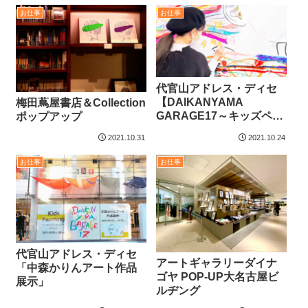
お仕事
お仕事
代官山アドレス・ディセ
【DAIKANYAMA
梅田蔦屋書店＆Collection
GARAGE17～キッズペイ
ポップアップ
ンティングイベント～ 】
2021.10.31
2021.10.24
お仕事
お仕事
代官山アドレス・ディセ
アートギャラリーダイナ
「中森かりんアート作品
ゴヤ POP-UP大名古屋ビ
展示」
ルヂング