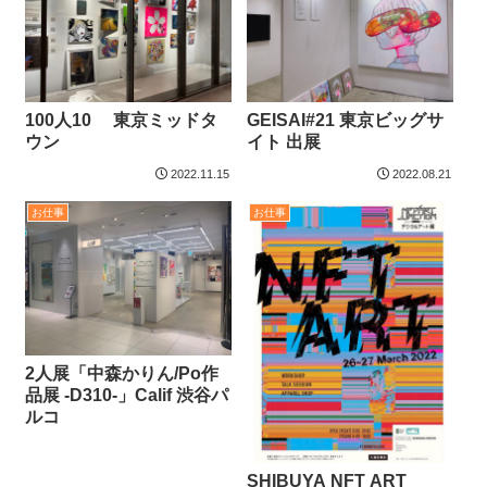
​100人10 東京ミッドタ
GEISAI#21 東京ビッグサ
ウン
イト 出展
2022.11.15
2022.08.21
お仕事
お仕事
2人展「中森かりん/Po作
品展 -D310-」Calif 渋谷パ
ルコ
SHIBUYA NFT ART