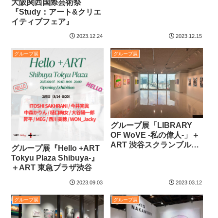
​大阪関西国際芸術祭
『Study：アート&クリエ
イティブフェア』
2023.12.24
2023.12.15
グループ展
グループ展
グループ展「LIBRARY
OF WoVE -私の偉人-」＋
ART 渋谷スクランブルス
グループ展『Hello +ART
クエア
Tokyu Plaza Shibuya-』
＋ART 東急プラザ渋谷
2023.09.03
2023.03.12
グループ展
グループ展