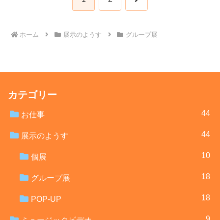
へ
ホーム
展示のようす
グループ展
カテゴリー
44
お仕事
44
展示のようす
10
個展
18
グループ展
18
POP-UP
9