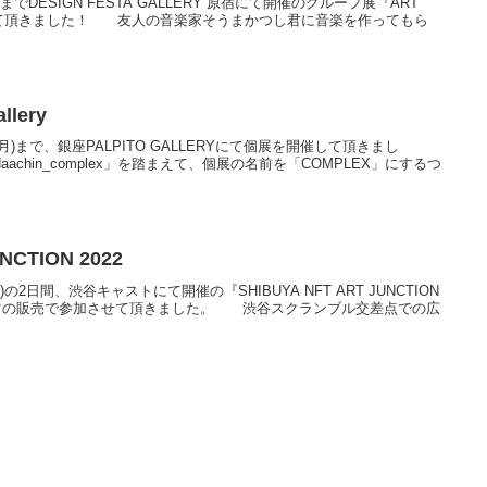
日)までDESIGN FESTA GALLERY 原宿にて開催のグループ展『ART
参加させて頂きました！ 友人の音楽家そうまかつし君に音楽を作ってもら
lery
8日(月)まで、銀座PALPITO GALLERYにて個展を開催して頂きまし
hin_complex」を踏まえて、個展の名前を「COMPLEX」にするつ
NCTION 2022
(日)の2日間、渋谷キャストにて開催の『SHIBUYA NFT ART JUNCTION
シャツの販売で参加させて頂きました。 渋谷スクランブル交差点での広