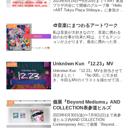
2023年8月14日〜8月20日まで＋ART 東急
プラザ渋谷にて開催のグループ展『Hello
+ART Tokyu Plaza Shibuya-』に参加させ
て頂きました！ 3月の企画展
「LIBRARY OF WoVE」にてお世話にな
っ...
🎨音楽にまつわるアートワーク
お仕事
私は音楽が大好きなので、音楽に携わる
絵のお仕事が出来た時は、とてもテンシ
ョンが上がります。過去に携わった音楽
関係の絵のお仕事や活動を、このページ
でまとめてみました。 CDのジャケット
やMV、ライブグッズのデザインや、ライ
ブツアーのビジュアル...
Unknöwn Kun 『12.23』MV
お仕事
Unknöwn Kun 『12.23』MVを担当させて
頂きました！ 『No.005』に引き続
き、今回もMVのイラストを描かせて頂き
ました。ありがとうございました☺︎ 絵
コンテ、ディレクション：Unknöwn Kun
映像：IMAGOイラスト...
個展『Beyond Mediums』AND
個展
COLLECTION表参道ヒルズ
2023年6月30日(金)〜7月9日(日)まで表参
道ヒルズ内AND COLLECTION
Contemporary Artにて個展『Beyond
Mediums』を開催して頂きまし