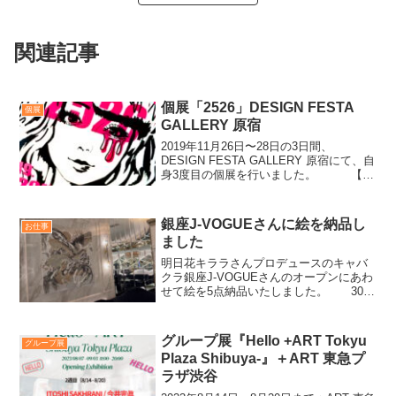
関連記事
個展「2526」DESIGN FESTA
個展
GALLERY 原宿
2019年11月26日〜28日の3日間、
DESIGN FESTA GALLERY 原宿にて、自
身3度目の個展を行いました。 【場
所】DESIGN FESTA GALLERY WEST 1-
DOPEN:11:00 - CLOSE:20:0...
銀座J-VOGUEさんに絵を納品し
お仕事
ました
明日花キララさんプロデュースのキャバ
クラ銀座J-VOGUEさんのオープンにあわ
せて絵を5点納品いたしました。 30
号〜50号までの作品を制作いたしまし
た！ありがとうございました。 !
グループ展『Hello +ART Tokyu
グループ展
Plaza Shibuya-』＋ART 東急プ
ラザ渋谷