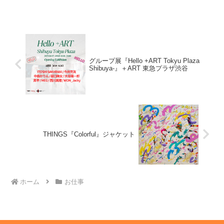
た。 自身初となるF200号作品
(259cm×194cm...
グループ展『Hello +ART Tokyu Plaza
Shibuya-』＋ART 東急プラザ渋谷
THINGS『Colorful』ジャケット
ホーム
お仕事