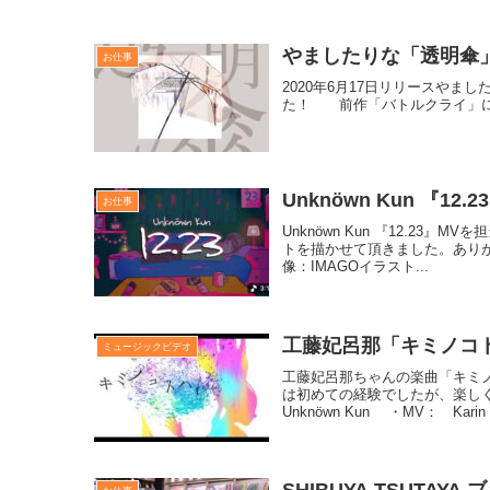
やましたりな「透明傘
お仕事
2020年6月17日リリースやま
た！ 前作「バトルクライ」に
Unknöwn Kun 『12.2
お仕事
Unknöwn Kun 『12.23
トを描かせて頂きました。ありがと
像：IMAGOイラスト...
工藤妃呂那「キミノコ
ミュージックビデオ
工藤妃呂那ちゃんの楽曲「キミ
は初めての経験でしたが、楽しく
Unknöwn Kun ・MV： Karin N
SHIBUYA TSUTAY