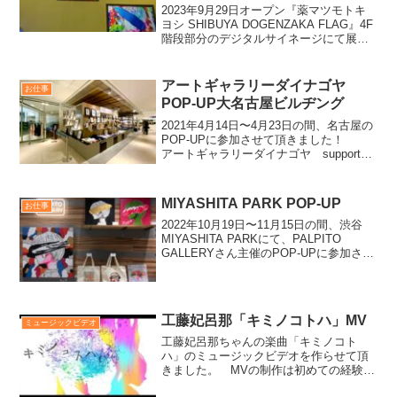
2023年9月29日オープン『薬マツモトキ
ヨシ SHIBUYA DOGENZAKA FLAG』4F
階段部分のデジタルサイネージにて展示
して頂いています。渋谷区生まれなの
で、渋谷に作品があるのは嬉しいです！
お声がけ頂きました株式会社プラスア
アートギャラリーダイナゴヤ
お仕事
ー...
POP-UP大名古屋ビルヂング
2021年4月14日〜4月23日の間、名古屋の
POP-UPに参加させて頂きました！
アートギャラリーダイナゴヤ supported
by セントラル画材2021年4月14日〜4月
23日大名古屋ビルヂング 2F 【参加作
家】YOICHIRO...
MIYASHITA PARK POP-UP
お仕事
2022年10月19日〜11月15日の間、渋谷
MIYASHITA PARKにて、PALPITO
GALLERYさん主催のPOP-UPに参加させ
て頂きました！ お越しいただいた皆
様、ありがとうございました☺︎ 渋谷
MIYASHITA PAR...
工藤妃呂那「キミノコトハ」MV
ミュージックビデオ
工藤妃呂那ちゃんの楽曲「キミノコト
ハ」のミュージックビデオを作らせて頂
きました。 MVの制作は初めての経験で
したが、楽しく作らせて頂きまし