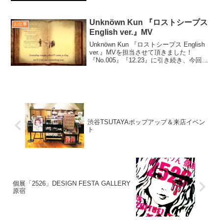
た！ ・工藤妃呂那 ・
ARRANGEMENT： Unknöwn Kun ・
MV： Karin Na...
Unknöwn Kun 『ロストシープス
お仕事
English ver.』MV
Unknöwn Kun 『ロストシープス English
ver.』MVを担当させて頂きました！
『No.005』『12.23』に引き続き、今回で
3回目のコラボ作品。今回もMVのイラス
トを描かせて頂きました。 ありがとう
ございました☺︎ ...
渋谷TSUTAYAポップアップ＆来店イベン
ト
個展「2526」DESIGN FESTA GALLERY
原宿