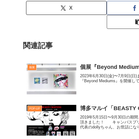
X
関連記事
個展『Beyond Medi
個展
2023年6月30日(金)〜7月9日(日)
『Beyond Mediums』を開催
博多マルイ「BEASTY C
POP-UP
2019年5月15日〜9月30日の
頂きました！ キャンバスプリ
代表のdollyちゃん、お世話になり.