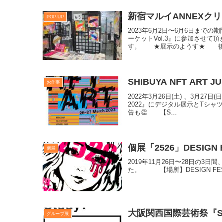
新宿マルイANNEXクリ
POP-UP
2023年6月2日〜6月6日まで
ーケットVol.3』に参加させ
す。 ★展示のようす★ 後ろ
SHIBUYA NFT ART JU
お仕事
2022年3月26日(土) 、3月27日
2022』にデジタル展示とT
告も👏 【S...
個展「2526」DESIGN 
個展
2019年11月26日〜28日の3日間
た。 【場所】DESIGN FESTA GA
​大阪関西国際芸術祭『
グループ展