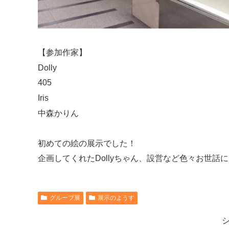
【参加作家】
Dolly
405
Iris
中森かりん
初めての絵の展示でした！
企画してくれたDollyちゃん、設営など色々お世
グループ展
展示のようす