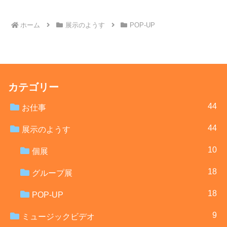
ホーム
展示のようす
POP-UP
カテゴリー
44
お仕事
44
展示のようす
10
個展
18
グループ展
18
POP-UP
9
ミュージックビデオ