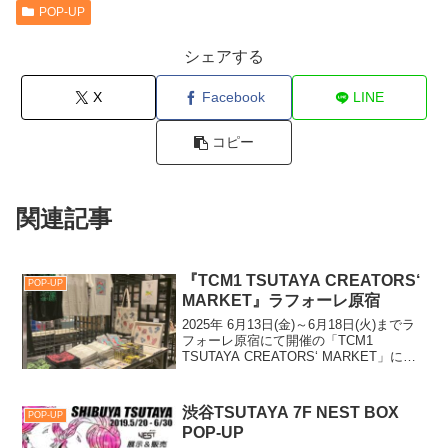
POP-UP
シェアする
X
Facebook
LINE
コピー
関連記事
『TCM1 TSUTAYA CREATORS‘
POP-UP
MARKET』ラフォーレ原宿
2025年 6月13日(金)～6月18日(火)までラ
フォーレ原宿にて開催の「TCM1
TSUTAYA CREATORS‘ MARKET」に参
加させて頂きました！ お越しくだ
さった皆さま、ありがとうございました
☺︎♩ 「TCM1 TSUT...
渋谷TSUTAYA 7F NEST BOX
POP-UP
POP-UP