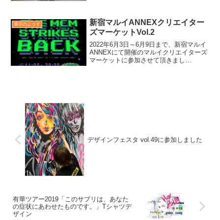
た。ブースにお越しくださった皆様、あ
りがとうございました☺︎ !
​新宿マルイANNEXクリエイター
展示のようす
ズマーケットVol.2
2022年6月3日～6月9日まで、新宿マルイ
ANNEXにて開催のマルイクリエイターズ
マーケットに参加させて頂きまし
た！ キャンバスやグッズの販売をさ
せて頂きました☺︎ イベント限定の色
紙なども描きました☺︎知り合いの作家に
も声をかけたの...
デザインフェスタ vol.49に参加しました
有華ツアー2019「このサプリは、あなた
の症状にあわせたものです。」Tシャツデ
ザイン