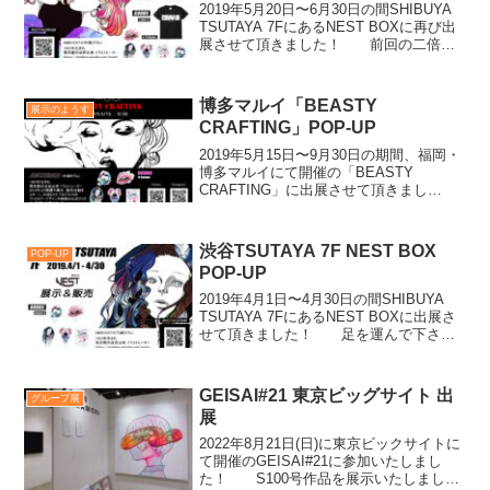
2019年5月20日〜6月30日の間SHIBUYA
TSUTAYA 7FにあるNEST BOXに再び出
展させて頂きました！ 前回の二倍の
スペースを使わせて頂き、グッズの販売
を行いました☺︎SHIBUYA TSUTAYAさ
ん、いつもお世話に...
博多マルイ「BEASTY
展示のようす
CRAFTING」POP-UP
2019年5月15日〜9月30日の期間、福岡・
博多マルイにて開催の「BEASTY
CRAFTING」に出展させて頂きまし
た！ キャンバスプリントの展示やグ
ッズの販売を行なって頂きました！設営
から搬出まで代表のdollyちゃん、お世話
渋谷TSUTAYA 7F NEST BOX
POP-UP
になり...
POP-UP
2019年4月1日〜4月30日の間SHIBUYA
TSUTAYA 7FにあるNEST BOXに出展さ
せて頂きました！ 足を運んで下さっ
た方、グッズをお手に取って下さった
方、ありがとうございました☺︎
GEISAI#21 東京ビッグサイト 出
グループ展
展
2022年8月21日(日)に東京ビックサイトに
て開催のGEISAI#21に参加いたしまし
た！ S100号作品を展示いたしまし