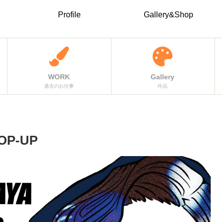
Profile
Gallery&Shop
WORK
Gallery
過去のお仕事
作品
OP-UP