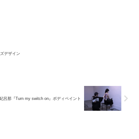
ッズデザイン
呂那『Turn my switch on』ボディペイント