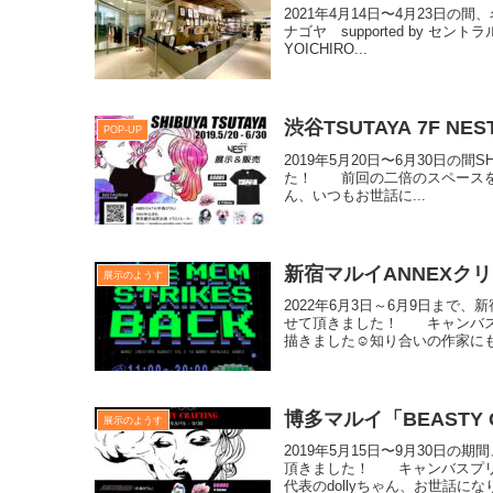
2021年4月14日〜4月23日
ナゴヤ supported by セ
YOICHIRO...
渋谷TSUTAYA 7F NES
POP-UP
2019年5月20日〜6月30日の間S
た！ 前回の二倍のスペースを使わ
ん、いつもお世話に...
​新宿マルイANNEXク
展示のようす
2022年6月3日～6月9日まで
せて頂きました！ キャンバス
描きました☺︎知り合いの作家にも
博多マルイ「BEASTY C
展示のようす
2019年5月15日〜9月30日の
頂きました！ キャンバスプリ
代表のdollyちゃん、お世話になり.