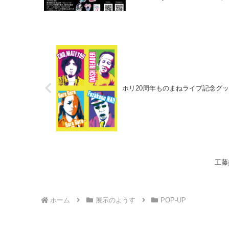
ホリ20周年ものまねライブ記念グ
工藤妃
ホーム
展示のようす
POP-UP